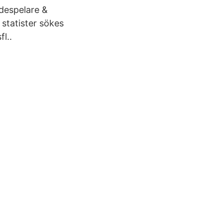
ådespelare &
 statister sökes
fl..