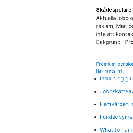
Skådespelare s
Aktuella jobb o
reklam, Man oc
inte att kontak
Bakgrund · Pro
Premium pension
lån ränta fri
Insulin og g
Jobbskattea
Hemvården la
Fundedbyme
What to na