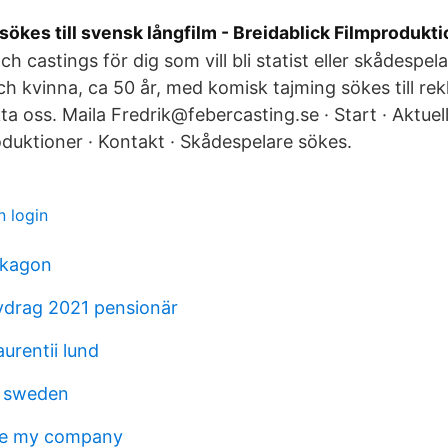
ökes till svensk långfilm - Breidablick Filmprodukti
ch castings för dig som vill bli statist eller skådespela
h kvinna, ca 50 år, med komisk tajming sökes till re
ta oss. Maila Fredrik@febercasting.se · Start · Aktuel
duktioner · Kontakt · Skådespelare sökes.
 login
lukagon
vdrag 2021 pensionär
urentii lund
 sweden
me my company