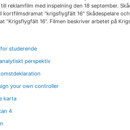
till reklamfilm med inspelning den 18 september. Sk
ill kortfilmsdramat "krigsflygfält 16" Skådespelare och
at “Krigsflygfält 16”. Filmen beskriver arbetet på Krigs
 for studerende
analytiskt perspektiv
nkomstdeklaration
ign your own controller
e karta
tan 4
an