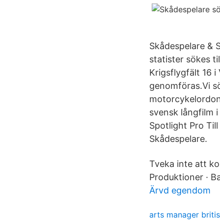
Skådespelare & St
statister sökes t
Krigsflygfält 16
genomföras.Vi sök
motorcykelordonna
svensk långfilm 
Spotlight Pro Til
Skådespelare.
Tveka inte att ko
Produktioner · B
Ärvd egendom
arts manager britis