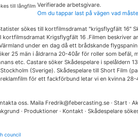
Verifierade arbetsgivare.
Om du tappar last på vägen vad måste
atister sökes till kortfilmsdramat "krigsflygfält 16"
ill kortfilmsdramat Krigsflygfält 16 .Filmen beskriver a
 i Värmland under en dag då ett brådskande flygspan
er 25 män i åldrarna 20-40år för roller som befäl, me
ns etc. Castare söker Skådespelare i spelåldern 13-18
i Stockholm (Sverige). Skådespelare till Short Film (
l reklamfilm för ett fackförbund letar vi en kvinna 28-
ntakta oss. Maila Fredrik@febercasting.se · Start · Ak
akgrund · Produktioner · Kontakt · Skådespelare söke
h council