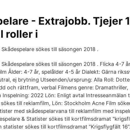
lare - Extrajobb. Tjejer 
l roller i
- Skådespelare sökes till säsongen 2018 .
Skådespelare sökes till säsongen 2018 . Flicka 4-7 år sö
 Ålder: 4-7 år, spelålder 4-5 år Dialekt: Gärna rikss
ral, ej brytning Utseenden/ursprung: Alla Roll: Dotter
d och rättfram, verbal Filmens genre: Dramathriller,
an Inspelning: 2022 Lön: Enligt avtal Intresseanmälan
 sökes till reklamfilm, Lön: Stockholm Acne Film söke
tister med skådespelarvana till reklamfilm med inspe
pelare & Statister sökes till kortfilmsdramat "krigsfl
statister sökes till kortfilmsdramat “Krigsflygfält 16”