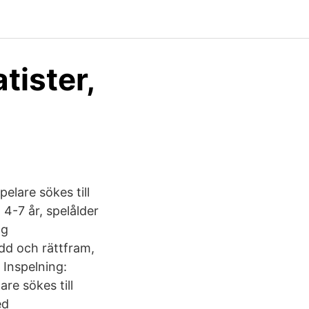
tister,
elare sökes till
 4-7 år, spelålder
ng
ädd och rättfram,
 Inspelning:
re sökes till
ed