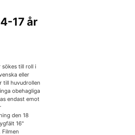
14-17 år
kes till roll i
venska eller
 till huvudrollen
 inga obehagliga
 tas endast emot
r
lning den 18
ygfält 16"
. Filmen