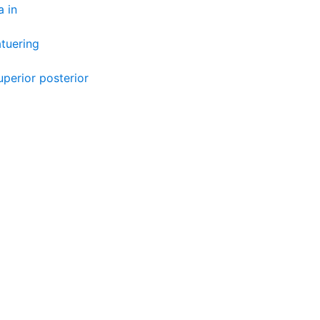
a in
atuering
uperior posterior