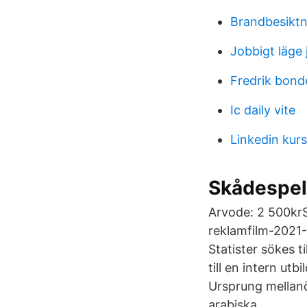
Brandbesiktn
Jobbigt läge 
Fredrik bond
Ic daily vite
Linkedin kur
Skådespela
Arvode: 2 500krS
reklamfilm-2021-0
Statister sökes t
till en intern ut
Ursprung mellanö
arabiska.