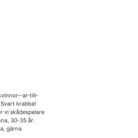
innor--ar-till-
x Svart krabba!
er vi skådespelare
nna, 30-35 år.
ka, gärna