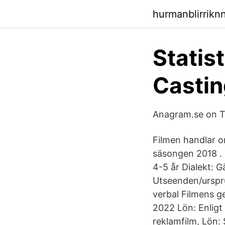
hurmanblirrikn
Statist
Castin
Anagram.se on Tw
Filmen handlar om
säsongen 2018 . F
4-5 år Dialekt: G
Utseenden/urspru
verbal Filmens ge
2022 Lön: Enligt
reklamfilm, Lön: