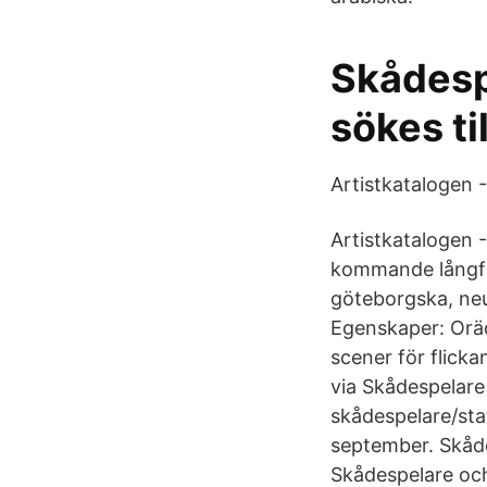
Skådespe
sökes til
Artistkatalogen 
Artistkatalogen - 
kommande långfilm
göteborgska, neut
Egenskaper: Oräd
scener för flick
via Skådespelare
skådespelare/sta
september. Skådes
Skådespelare och 