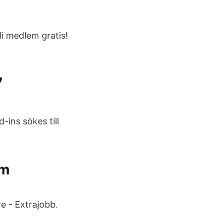
li medlem gratis!
,
-ins sökes till
am
e - Extrajobb.