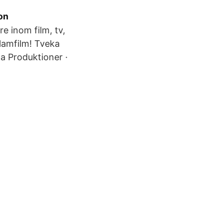
on
re inom film, tv,
klamfilm! Tveka
la Produktioner ·