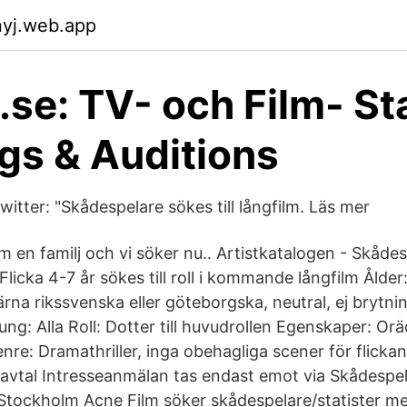
nyj.web.app
.se: TV- och Film- Sta
gs & Auditions
itter: "Skådespelare sökes till långfilm. Läs mer
 en familj och vi söker nu.. Artistkatalogen - Skådesp
licka 4-7 år sökes till roll i kommande långfilm Ålder:
ärna rikssvenska eller göteborgska, neutral, ej brytni
ng: Alla Roll: Dotter till huvudrollen Egenskaper: Or
nre: Dramathriller, inga obehagliga scener för flickan
 avtal Intresseanmälan tas endast emot via Skådespela
 Stockholm Acne Film söker skådespelare/statister m