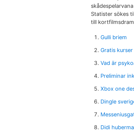
skådespelarvana 
Statister sökes t
till kortfilmsdram
Gulli briem
Gratis kurser
Vad är psyko
Preliminar i
Xbox one des
Dingle sverig
Messeniusga
Didi huberm