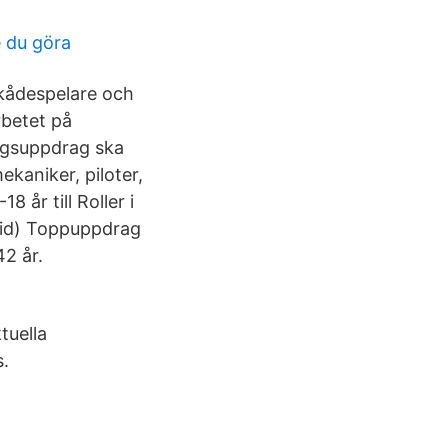
 du göra
 Skådespelare och
rbetet på
ingsuppdrag ska
kaniker, piloter,
 år till Roller i
paid) Toppuppdrag
42 år.
tuella
s.