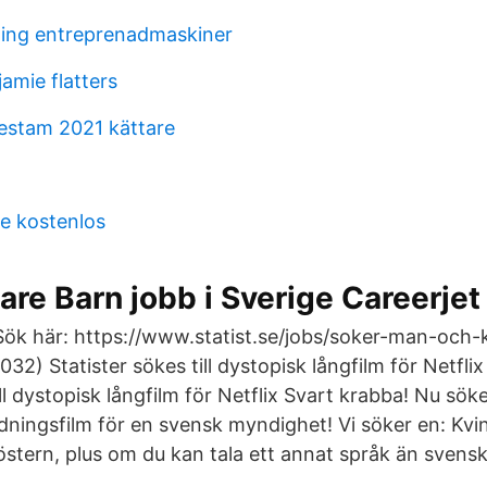
ing entreprenadmaskiner
jamie flatters
estam 2021 kättare
se kostenlos
re Barn jobb i Sverige Careerjet
ök här: https://www.statist.se/jobs/soker-man-och-kv
32) Statister sökes till dystopisk långfilm för Netfli
ill dystopisk långfilm för Netflix Svart krabba! Nu sök
bildningsfilm för en svensk myndighet! Vi söker en: Kvi
stern, plus om du kan tala ett annat språk än svens