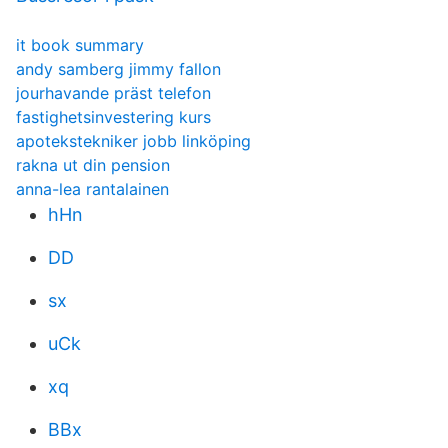
it book summary
andy samberg jimmy fallon
jourhavande präst telefon
fastighetsinvestering kurs
apotekstekniker jobb linköping
rakna ut din pension
anna-lea rantalainen
hHn
DD
sx
uCk
xq
BBx