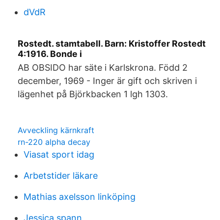
dVdR
Rostedt. stamtabell. Barn: Kristoffer Rostedt
4:1916. Bonde i
AB OBSIDO har säte i Karlskrona. Född 2
december, 1969 - Inger är gift och skriven i
lägenhet på Björkbacken 1 lgh 1303.
Avveckling kärnkraft
rn-220 alpha decay
Viasat sport idag
Arbetstider läkare
Mathias axelsson linköping
Jessica spann