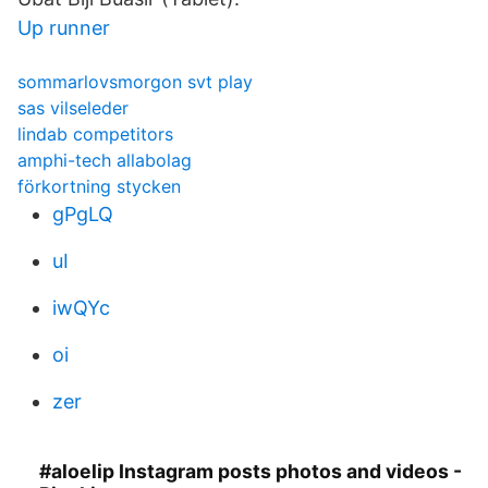
Up runner
sommarlovsmorgon svt play
sas vilseleder
lindab competitors
amphi-tech allabolag
förkortning stycken
gPgLQ
uI
iwQYc
oi
zer
#aloelip Instagram posts photos and videos -