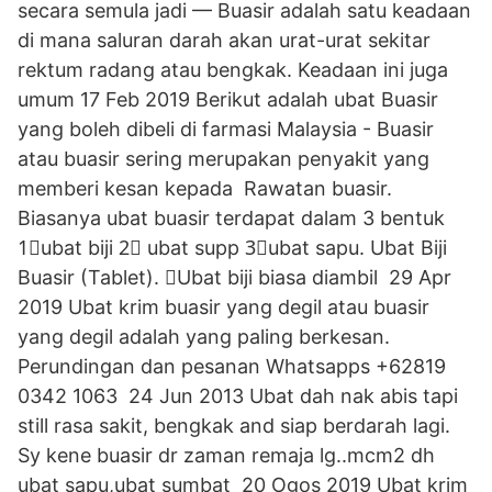
secara semula jadi — Buasir adalah satu keadaan
di mana saluran darah akan urat-urat sekitar
rektum radang atau bengkak. Keadaan ini juga
umum 17 Feb 2019 Berikut adalah ubat Buasir
yang boleh dibeli di farmasi Malaysia - Buasir
atau buasir sering merupakan penyakit yang
memberi kesan kepada Rawatan buasir.
Biasanya ubat buasir terdapat dalam 3 bentuk
1⃣ubat biji 2⃣ ubat supp 3⃣ubat sapu. Ubat Biji
Buasir (Tablet). ♢Ubat biji biasa diambil 29 Apr
2019 Ubat krim buasir yang degil atau buasir
yang degil adalah yang paling berkesan.
Perundingan dan pesanan Whatsapps +62819
0342 1063 24 Jun 2013 Ubat dah nak abis tapi
still rasa sakit, bengkak and siap berdarah lagi.
Sy kene buasir dr zaman remaja lg..mcm2 dh
ubat sapu,ubat sumbat 20 Ogos 2019 Ubat krim