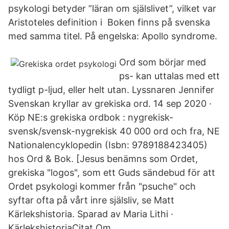
psykologi betyder ”läran om själslivet”, vilket var
Aristoteles definition i Boken finns på svenska
med samma titel. På engelska: Apollo syndrome.
Ord som börjar med
ps- kan uttalas med ett
tydligt p-ljud, eller helt utan. Lyssnaren Jennifer
Svenskan kryllar av grekiska ord. 14 sep 2020 ·
Köp NE:s grekiska ordbok : nygrekisk-
svensk/svensk-nygrekisk 40 000 ord och fra, NE
Nationalencyklopedin (Isbn: 9789188423405)
hos Ord & Bok. [Jesus benämns som Ordet,
grekiska "logos", som ett Guds sändebud för att
Ordet psykologi kommer från "psuche" och
syftar ofta på vårt inre själsliv, se Matt
Kärlekshistoria. Sparad av Maria Lithi ·
KärlekshistoriaCitat Om