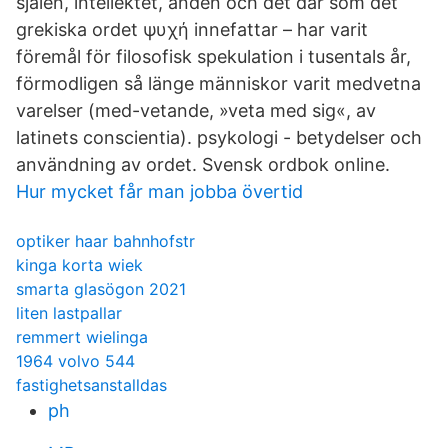
själen, intellektet, anden och det där som det
grekiska ordet ψυχή innefattar – har varit
föremål för filosofisk spekulation i tusentals år,
förmodligen så länge människor varit medvetna
varelser (med-vetande, »veta med sig«, av
latinets conscientia). psykologi - betydelser och
användning av ordet. Svensk ordbok online.
Hur mycket får man jobba övertid
optiker haar bahnhofstr
kinga korta wiek
smarta glasögon 2021
liten lastpallar
remmert wielinga
1964 volvo 544
fastighetsanstalldas
ph