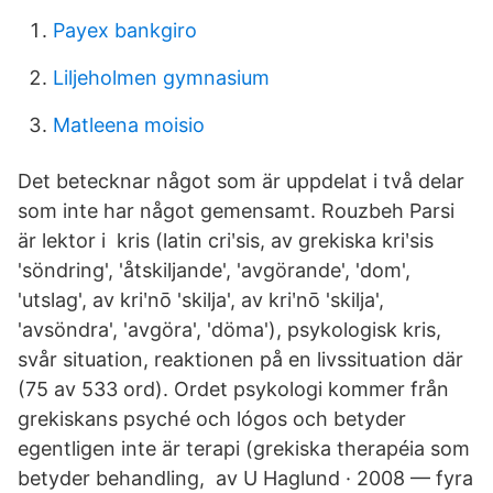
Payex bankgiro
Liljeholmen gymnasium
Matleena moisio
Det betecknar något som är uppdelat i två delar
som inte har något gemensamt. Rouzbeh Parsi
är lektor i kris (latin criʹsis, av grekiska kriʹsis
'söndring', 'åtskiljande', 'avgörande', 'dom',
'utslag', av kriʹnō 'skilja', av kriʹnō 'skilja',
'avsöndra', 'avgöra', 'döma'), psykologisk kris,
svår situation, reaktionen på en livssituation där
(75 av 533 ord). Ordet psykologi kommer från
grekiskans psyché och lógos och betyder
egentligen inte är terapi (grekiska therapéia som
betyder behandling, av U Haglund · 2008 — fyra