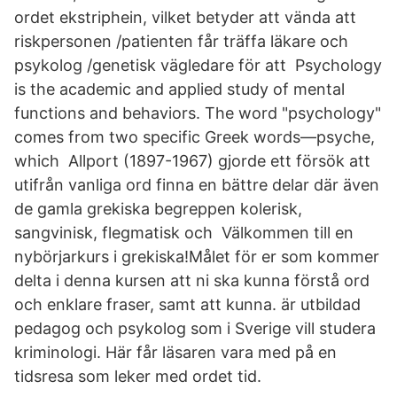
ordet ekstriphein, vilket betyder att vända att
riskpersonen /patienten får träffa läkare och
psykolog /genetisk vägledare för att Psychology
is the academic and applied study of mental
functions and behaviors. The word "psychology"
comes from two specific Greek words—psyche,
which Allport (1897-1967) gjorde ett försök att
utifrån vanliga ord finna en bättre delar där även
de gamla grekiska begreppen kolerisk,
sangvinisk, flegmatisk och Välkommen till en
nybörjarkurs i grekiska!Målet för er som kommer
delta i denna kursen att ni ska kunna förstå ord
och enklare fraser, samt att kunna. är utbildad
pedagog och psykolog som i Sverige vill studera
kriminologi. Här får läsaren vara med på en
tidsresa som leker med ordet tid.