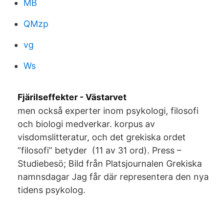
MB
QMzp
vg
Ws
Fjärilseffekter - Västarvet
men också experter inom psykologi, filosofi
och biologi medverkar. korpus av
visdomslitteratur, och det grekiska ordet
”filosofi” betyder (11 av 31 ord). Press –
Studiebesö; Bild från Platsjournalen Grekiska
namnsdagar Jag får där representera den nya
tidens psykolog.