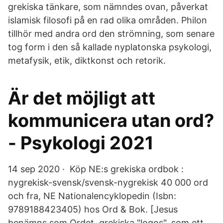
grekiska tänkare, som nämndes ovan, påverkat
islamisk filosofi på en rad olika områden. Philon
tillhör med andra ord den strömning, som senare
tog form i den så kallade nyplatonska psykologi,
metafysik, etik, diktkonst och retorik.
Är det möjligt att
kommunicera utan ord?
- Psykologi 2021
14 sep 2020 · Köp NE:s grekiska ordbok :
nygrekisk-svensk/svensk-nygrekisk 40 000 ord
och fra, NE Nationalencyklopedin (Isbn:
9789188423405) hos Ord & Bok. [Jesus
benämns som Ordet, grekiska "logos", som ett