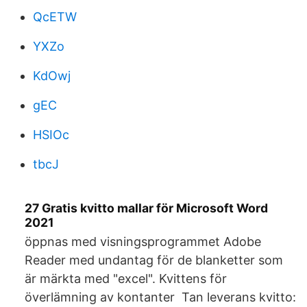
QcETW
YXZo
KdOwj
gEC
HSIOc
tbcJ
27 Gratis kvitto mallar för Microsoft Word
2021
öppnas med visningsprogrammet Adobe
Reader med undantag för de blanketter som
är märkta med "excel". Kvittens för
överlämning av kontanter Tan leverans kvitto: