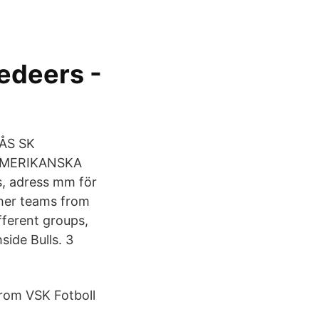
edeers -
ERÅS SK
 AMERIKANSKA
s, adress mm för
her teams from
fferent groups,
ide Bulls. 3
from VSK Fotboll