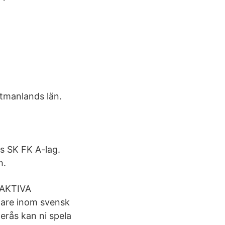
stmanlands län.
ås SK FK A-lag.
m.
 AKTIVA
mare inom svensk
erås kan ni spela