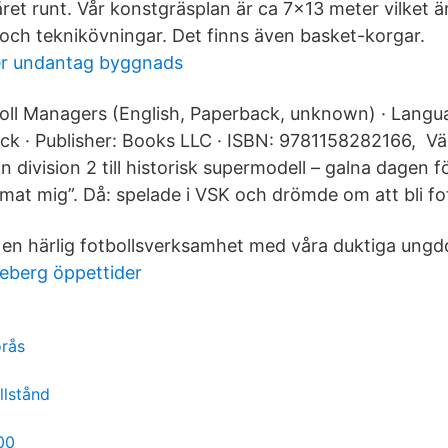
ret runt. Vår konstgräsplan är ca 7×13 meter vilket ä
ch teknikövningar. Det finns även basket-korgar.
er undantag byggnads
oll Managers (English, Paperback, unknown) · Langua
ck · Publisher: Books LLC · ISBN: 9781158282166, Vä
n division 2 till historisk supermodell – galna dagen f
mat mig”. Då: spelade i VSK och drömde om att bli fot
i en härlig fotbollsverksamhet med våra duktiga ung
eberg öppettider
orås
llstånd
00