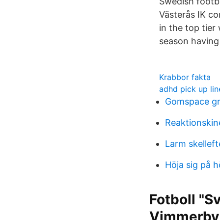
Swedish footba
Västerås IK co
in the top tie
season having
Krabbor fakta
adhd pick up lin
Gomspace g
Reaktionskin
Larm skelleft
Höja sig på 
Fotboll "Sv
Vimmerby