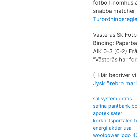
fotboll inomhus å
snabba matcher o
Turordningsregl
Vasteras Sk Fotb
Binding: Paperba
AIK 0-3 (0-2) Frå
”Västerås har for
( Här bedriver v
Jysk örebro mari
säljsystem gratis
sefina pantbank b
apotek säter
körkortsportalen ti
energi aktier usa
woolpower logo 4