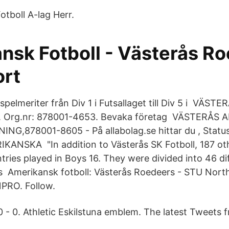
Fotboll A-lag Herr.
nsk Fotboll - Västerås Ro
ort
 spelmeriter från Div 1 i Futsallaget till Div 5 i VÄST
Org.nr: 878001-4653. Bevaka företag VÄSTERÅS
,878001-8605 - På allabolag​.se hittar du , Statu
ANSKA "In addition to Västerås SK Fotboll, 187 ot
tries played in Boys 16. They were divided into 46 di
​ Amerikansk fotboll: Västerås Roedeers - STU Norths
PRO. Follow.
0 - 0. Athletic Eskilstuna emblem. The latest Tweets 