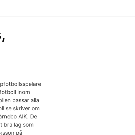
,
rpfotbollsspelare
fotboll inom
len passar alla
ll.se skriver om
ärnebo AIK. De
tt bra lag som
iksson på