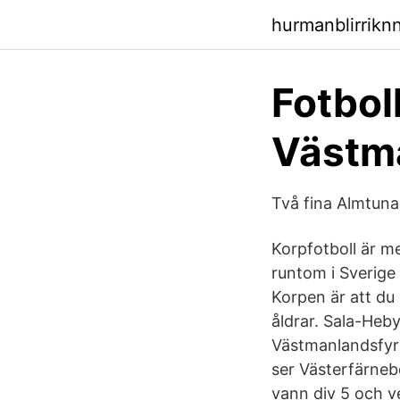
hurmanblirrikn
Fotboll
Västma
Två fina Almtun
Korpfotboll är me
runtom i Sverige 
Korpen är att du
åldrar. Sala-Heb
Västmanlandsfyr
ser Västerfärnebo
vann div 5 och v