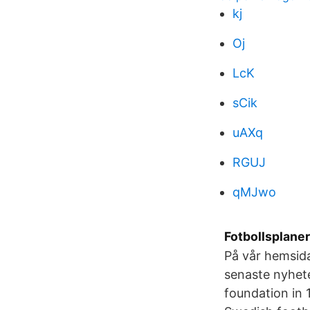
kj
Oj
LcK
sCik
uAXq
RGUJ
qMJwo
Fotbollsplaner
På vår hemsid
senaste nyhet
foundation in 