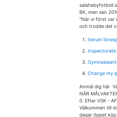
salahebyfotboll.s
BK, men sen 2016
"När vi först var
och trodde det va
Iterum lönesp
Inspectorate
Gymnasieant
Change my i
Anmäl dig här Vä
NÄR MÅLVAKTER F
0. Efter VSK - AF
Välkommen till s
dagar öppet köp -