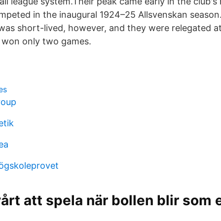
ll league system.Their peak came early in the club's
mpeted in the inaugural 1924–25 Allsvenskan season.
r was short-lived, however, and they were relegated a
 won only two games.
es
roup
etik
ea
högskoleprovet
årt att spela när bollen blir som e