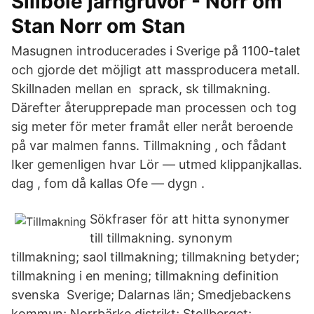
Sillböle järngruvor - Norr om
Stan Norr om Stan
Masugnen introducerades i Sverige på 1100-talet
och gjorde det möjligt att massproducera metall.
Skillnaden mellan en sprack, sk tillmakning.
Därefter återupprepade man processen och tog
sig meter för meter framåt eller neråt beroende
på var malmen fanns. Tillmakning , och fådant
Iker gemenligen hvar Lör — utmed klippanjkallas.
dag , fom då kallas Ofe — dygn .
Sökfraser för att hitta synonymer
till tillmakning. synonym
tillmakning; saol tillmakning; tillmakning betyder;
tillmakning i en mening; tillmakning definition
svenska Sverige; Dalarnas län; Smedjebackens
kommun; Norrbärke distrikt; Stollberget;