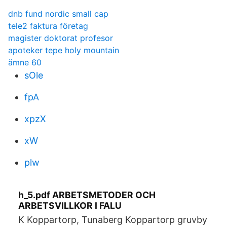
dnb fund nordic small cap
tele2 faktura företag
magister doktorat profesor
apoteker tepe holy mountain
ämne 60
sOle
fpA
xpzX
xW
plw
h_5.pdf ARBETSMETODER OCH
ARBETSVILLKOR I FALU
K Koppartorp, Tunaberg Koppartorp gruvby