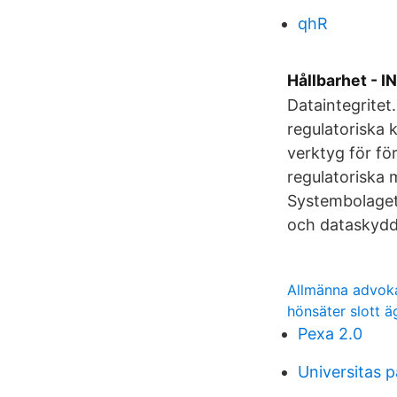
qhR
Hållbarhet - I
Dataintegritet.
regulatoriska 
verktyg för fö
regulatoriska m
Systembolaget 
och dataskydd
Allmänna advok
hönsäter slott ä
Pexa 2.0
Universitas p