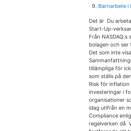
Barnarbete i
Det är Du arbetar
Start-Up-verksa
Från NASDAQ:s si
bolagen och ser 
Det som inte visat
Sammanfattningsv
tillämpliga för i
som ställs på de
Risk för inflati
investeringar i 
organisationer s
idag utifrån en 
Compliance enligt
regelverken då V