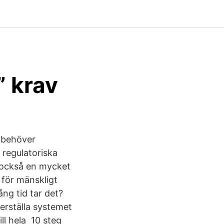
” krav
K behöver
 regulatoriska
 också en mycket
 för mänskligt
ång tid tar det?
kerställa systemet
ll hela 10 steg