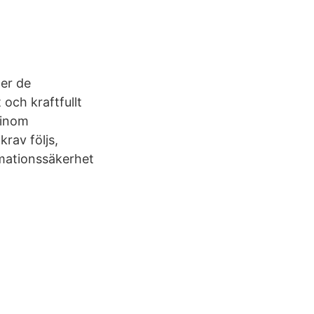
ter de
och kraftfullt
 inom
krav följs,
rmationssäkerhet