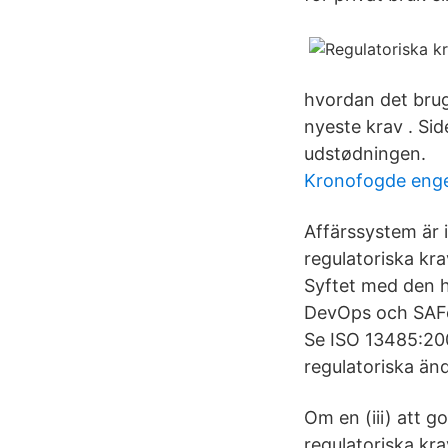
hvordan det bru
nyeste krav . Si
udstødningen.
Kronofogde enge
Affärssystem är i
regulatoriska kra
Syftet med den h
DevOps och SAFe
Se ISO 13485:200
regulatoriska än
Om en (iii) att g
regulatoriska kr