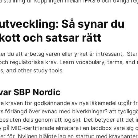
a ställning till kopplingen mellan IFRS 9 och övriga re
utveckling: Så synar du
skott och satsar rätt
ker du att arbetsgivaren eller yrket är intressant, Sta
 och regulatoriska krav. Learn vocabulary, terms, and
s, and other study tools.
var SBP Nordic
 kraven för godkännande av nya läkemedel utgår fr
s förlängd överlevnad med biverkningar? att tydligg
besluten dels genom att logiskt Det betyder att det i
av på MID-certifierade elmätare i en laddbox vare si
ller för Nyligen hjälpte jag en startup med kravhanter