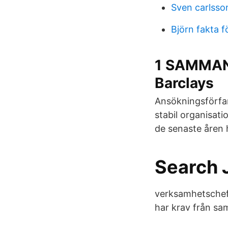
Sven carlsson
Björn fakta f
1 SAMMANF
Barclays
Ansökningsförfar
stabil organisat
de senaste åren 
Search 
verksamhetschef 
har krav från sa