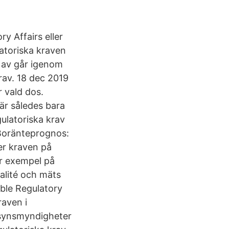
y Affairs eller
atoriska kraven
 av går igenom
rav. 18 dec 2019
r vald dos.
är således bara
gulatoriska krav
:Boränteprognos:
er kraven på
är exempel på
alité och mäts
ble Regulatory
raven i
llsynsmyndigheter