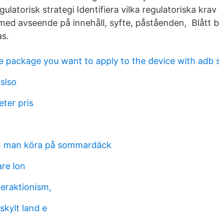
egulatorisk strategi Identifiera vilka regulatoriska kra
t med avseende på innehåll, syfte, påståenden, Blått b
as.
 package you want to apply to the device with adb 
slso
eter pris
an man köra på sommardäck
re lon
teraktionism,
skylt land e