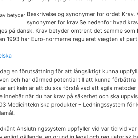
Beskrivelse og synonymer for ordet Krav. 
synonymer for krav.Se nedenfor hvad kra
ges på dansk. Krav betyder omtrent det samme som 
den 1993 har Euro-normerne reguleret vægten af partik
lska
dag en förutsättning för att långsiktigt kunna uppfyl
ven och har därmed potential till att kunna förbättra i
är artikeln är att du ska förstå vad att agila metode
 innebär när du har krav på säkerhet och ska uppvi
3 Medicintekniska produkter – Ledningssystem för kv
damål.
odkänt Anslutningssystem uppfyller vid var tid vid var t
av enligt gällande en grundlig legal och regulatorisk