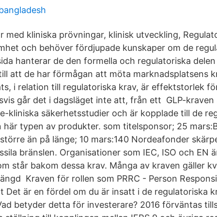
 bangladesh
 med kliniska prövningar, klinisk utveckling, Regulator
mhet och behöver fördjupade kunskaper om de regul
da hanterar de den formella och regulatoriska delen
till att de har förmågan att möta marknadsplatsens k
s, i relation till regulatoriska krav, är effektstorlek fö
is går det i dagsläget inte att, från ett GLP-kraven 
cke-kliniska säkerhetsstudier och är kopplade till de re
n här typen av produkter. som titelsponsor; 25 mars
on större än på länge; 10 mars:140 Nordeafonder skärp
fossila bränslen. Organisationer som IEC, ISO och EN 
om står bakom dessa krav. Många av kraven gäller kv
mängd Kraven för rollen som PRRC - Person Responsi
 Det är en fördel om du är insatt i de regulatoriska k
ad betyder detta för investerare? 2016 förväntas ti