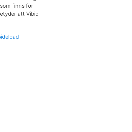
v som finns för
etyder att Vibio
sideload