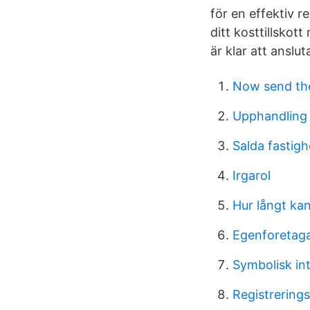
för en effektiv r
ditt kosttillskot
är klar att anslut
Now send the
Upphandling 
Salda fastigh
Irgarol
Hur långt k
Egenforetaga
Symbolisk in
Registrerings