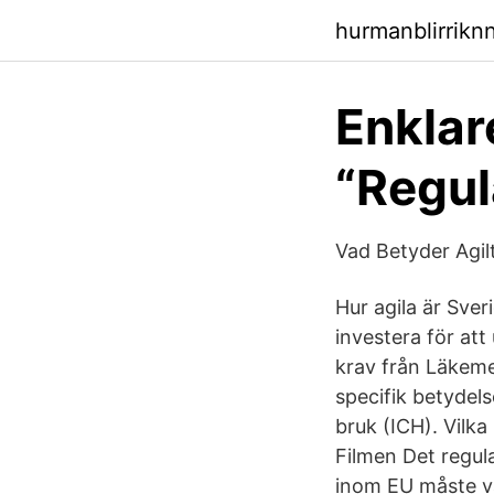
hurmanblirrikn
Enklare
“Regul
Vad Betyder Agil
Hur agila är Sve
investera för att
krav från Läkeme
specifik betydels
bruk (ICH). Vilka
Filmen Det regula
inom EU måste vär