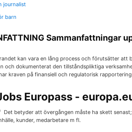
 journalist
ör barn
ATTNING Sammanfattningar upp
andet kan vara en lång process och förutsätter att 
ion och dokumenterat den tillståndspliktiga verksamh
har kraven på finansiell och regulatorisk rapporterin
Jobs Europass - europa.e
Det betyder att övergången måste ha skett senast; 
mhälle, kunder, medarbetare m fl.