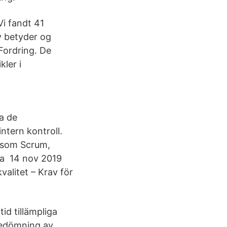
Vi fandt 41
v betyder og
Fordring. De
ler i
la de
ntern kontroll.
r som Scrum,
sa 14 nov 2019
alitet – Krav för
id tillämpliga
 bedömning av