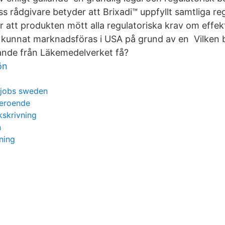
 rådgivare betyder att Brixadi™ uppfyllt samtliga re
r att produkten mött alla regulatoriska krav om effek
e kunnat marknadsföras i USA på grund av en Vilken b
gande från Läkemedelverket få?
ön
 jobs sweden
beroende
kskrivning
n
ning