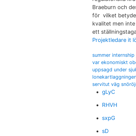
Braeburn och dess
för vilket betyde
kvalitet men int
ett ställningsta
Projektledare it l
summer internship
var ekonomiskt o
uppsagd under sju
lonekartlaggninge
servitut väg snöröj
gLyC
RHVH
sxpG
sD