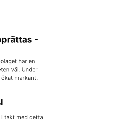
rättas -
bolaget har en
eten väl. Under
g ökat markant.
u
I takt med detta