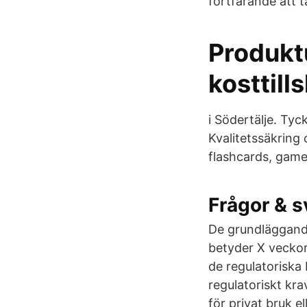
fortfarande att t
Produkt
kosttill
i Södertälje. Tyc
Kvalitetssäkring
flashcards, game
Frågor & s
De grundläggande
betyder X veckor
de regulatoriska 
regulatoriskt kr
för privat bruk e