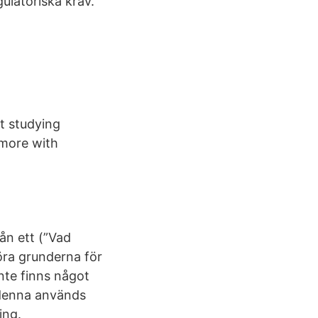
gulatoriska krav.
rt studying
 more with
ån ett (”Vad
öra grunderna för
nte finns något
g denna används
ing.