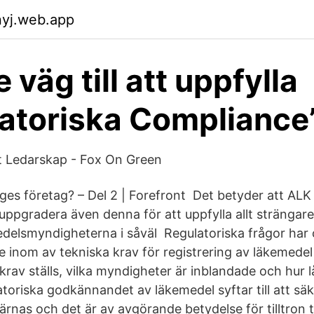
nyj.web.app
 väg till att uppfylla
atoriska Compliance
t Ledarskap - Fox On Green
riges företag? – Del 2 | Forefront Det betyder att AL
 uppgradera även denna för att uppfylla allt strängare
delsmyndigheterna i såväl Regulatoriska frågor har
e inom av tekniska krav för registrering av läkemedel
 krav ställs, vilka myndigheter är inblandade och hur l
toriska godkännandet av läkemedel syftar till att sä
nas och det är av avgörande betydelse för tilltron ti